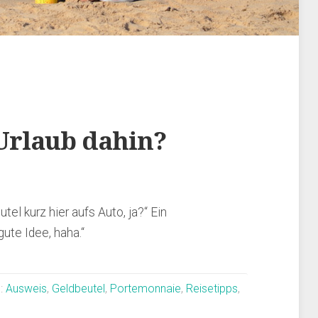
Urlaub dahin?
tel kurz hier aufs Auto, ja?“ Ein
ute Idee, haha.“
:
Ausweis
,
Geldbeutel
,
Portemonnaie
,
Reisetipps
,