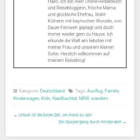
Hallo, ich bin Alex! Online-Redakteurin
und Reisebloggerin, frische Mama
und glückliche Ehefrau, Wahl-
Kölnerin mit bayrischen Wurzeln, von
Dauer-Fernweh geplagt und doch
immer wieder gern zu Hause. Ich
erkunde die Welt am liebsten mit
meiner Frau und unserem kleinen
Sohn. Herzlich willkommen auf
meinem Reiseblog!
Kategorie:
Deutschland
Tags:
Ausflug
,
Familie
,
Kinderwagen
,
Köln
,
Naafbachtal
,
NRW
,
wandern
←
Urlaub ist die beste Zeit, um krank zu sein
Ein Spaziergang durch Amsterdam
→