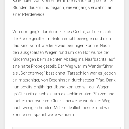
30 Minuten von Köln entfernt. Die Wanderung sollte 1:20
Stunden dauern und begann, wie eingangs erwähnt, an
einer Pferdeweide.
Von dort ging’s durch ein kleines Gestüt, auf dem sich
die Pferde gesittet im Reitunterricht bewegten und sich
das Kind somit wieder etwas beruhigen konnte. Nach
den ausgebauten Wegen rund um den Hof wurde der
Kinderwagen beim seichten Abstieg ins Naafbachtal auf
eine harte Probe gestellt. Der Weg war im Wanderführer
als „Schotterweg“ bezeichnet. Tatsächlich war es jedoch
ein matschiger, von Betoninseln durchsetzter Pfad. Dank
nun bereits einjähriger Übung konnten wir den Wagen
größtenteils geschickt um die schlimmsten Pfützen und
Löcher manövrieren. Glücklicherweise wurde der Weg
nach wenigen hundert Metern deutlich besser und wir
konnten entspannt weiterwandern.