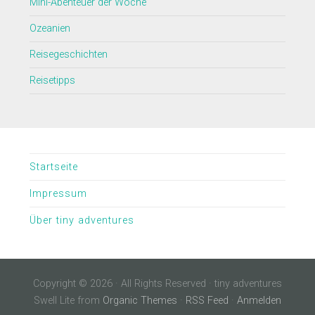
Mini-Abenteuer der Woche
Ozeanien
Reisegeschichten
Reisetipps
Startseite
Impressum
Über tiny adventures
Copyright © 2026 · All Rights Reserved · tiny adventures
Swell Lite from
Organic Themes
·
RSS Feed
·
Anmelden