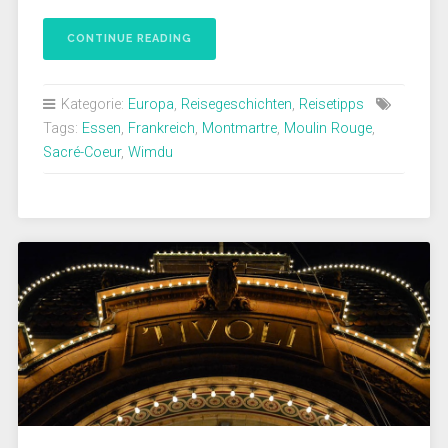
CONTINUE READING
Kategorie:
Europa
,
Reisegeschichten
,
Reisetipps
Tags:
Essen
,
Frankreich
,
Montmartre
,
Moulin Rouge
,
Sacré-Coeur
,
Wimdu