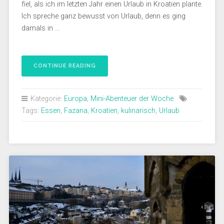
fiel, als ich im letzten Jahr einen Urlaub in Kroatien plante.
Ich spreche ganz bewusst von Urlaub, denn es ging
damals in …
CONTINUE READING
Kategorie:
Europa
,
Mini-Abenteuer der Woche
Tags:
Essen
,
Fazana
,
Kroatien
,
kulinarisch
,
Urlaub